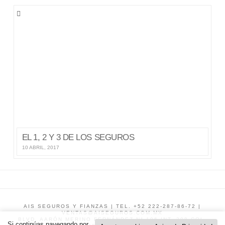
EL 1, 2 Y 3 DE LOS SEGUROS
10 ABRIL, 2017
AIS SEGUROS Y FIANZAS | TEL. +52 222-287-86-72 |
VENTAS@AISEGUROS.COM.MX
BLVD. AARÓN MERINO FERNÁNDEZ N° 106 INT. 208 COL.
Si continúas navegando por